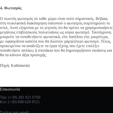
4. Φωτισμός
Ο σωστός φωτισμός σε κάθε χώρο είναι πολύ σημαντικός. Βέβαια,
στη νεοκλασική διακόσμηση σαλονιού ο φωτισμός συμπληρώνει το
στυλ. Αυτό εξηγείται με το γεγονός ότι θα πρέπει να χρησιμοποιήσετε
μεγάλους επιβλητικούς πολυελαίους ως κύριο φωτισμό. Ταυτόχρονα,
μπορείτε να τοποθετήσετε φωτιστικά, είτε δαπέδου είτε μικρότερα,
με υφασμάτινα καπέλα που θα δώσουν χαμηλότερο φωτισμό. Τέλος,
προκειμένου να αναδείξετε τα έργα τέχνης που έχετε επιλέξει
τοποθετήστε απλίκες ή σποτάκια που θα δημιουργήσουν σκιάσεις και
θα τα κάνουν άξια προσοχής.
Πηγή: Kathimerini
Επικοινωνία
Τηλ:
(+30) 281 021 0769
Κιν:
(+30) 698 620 8521
Στείλτε μας email: