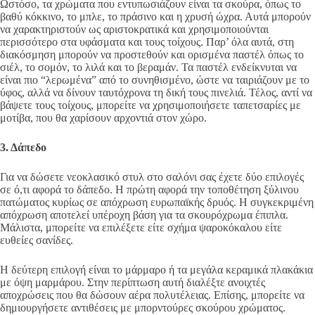
Ωστόσο, τα χρώματα που εντυπωσιάζουν είναι τα σκούρα, όπως το
βαθύ κόκκινο, το μπλε, το πράσινο και η χρυσή ώχρα. Αυτά μπορούν
να χαρακτηριστούν ως αριστοκρατικά και χρησιμοποιούνται
περισσότερο στα υφάσματα και τους τοίχους. Παρ’ όλα αυτά, στη
διακόσμηση μπορούν να προστεθούν και ορισμένα παστέλ όπως το
σιέλ, το σομόν, το λιλά και το βεραμάν. Τα παστέλ ενδείκνυται να
είναι πιο “λερωμένα” από το συνηθισμένο, ώστε να ταιριάζουν με το
ύφος, αλλά να δίνουν ταυτόχρονα τη δική τους πινελιά. Τέλος, αντί να
βάψετε τους τοίχους, μπορείτε να χρησιμοποιήσετε ταπετσαρίες με
μοτίβα, που θα χαρίσουν αρχοντιά στον χώρο.
3. Δάπεδο
Για να δώσετε νεοκλασικό στυλ στο σαλόνι σας έχετε δύο επιλογές
σε ό,τι αφορά το δάπεδο. Η πρώτη αφορά την τοποθέτηση ξύλινου
πατώματος κυρίως σε απόχρωση ευρωπαϊκής δρυός. Η συγκεκριμένη
απόχρωση αποτελεί υπέροχη βάση για τα σκουρόχρωμα έπιπλα.
Μάλιστα, μπορείτε να επιλέξετε είτε σχήμα ψαροκόκαλου είτε
ευθείες σανίδες.
Η δεύτερη επιλογή είναι το μάρμαρο ή τα μεγάλα κεραμικά πλακάκια
με όψη μαρμάρου. Στην περίπτωση αυτή διαλέξτε ανοιχτές
αποχρώσεις που θα δώσουν αέρα πολυτέλειας. Επίσης, μπορείτε να
δημιουργήσετε αντιθέσεις με μπορντούρες σκούρου χρώματος.